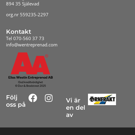
894 35 Själevad
org.nr 559235-2297
Kontakt
Tel 070-560 37 73
info@wentreprenad.com
Följ
Vi är
oss på
en del
av