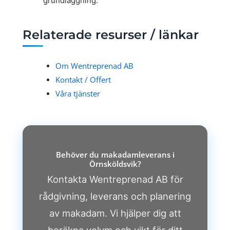
grundläggning.
Relaterade resurser / länkar
Om Wentreprenad AB
Kontakt / Offert
Våra tjänster
Behöver du makadamleverans i
Örnsköldsvik?
Kontakta Wentreprenad AB för
rådgivning, leverans och planering
av makadam. Vi hjälper dig att
beräkna volym och vikt för ditt